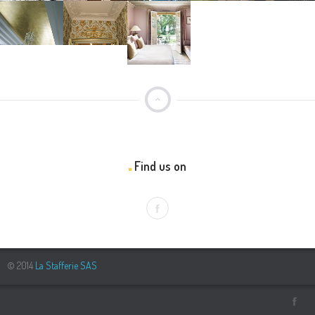
CHATEAU
TOUR
CHATEAU
HÔTEL D
MÉDIATHEQUE
ROBERT
ODEON
À GRASSE
LUXE À
DE VITROLLES
MONACO
SAINT
chateau
chateau
TROPEZ
batiment public
immeuble
luxe
luxe
hôtel
luxe
INTÉRIEURS
INTÉRIEURS
luxe
MODERNES
DE STYLE
HÔTEL DE
LUXE À
résidentiel
résidentiel
PARIS
hôtel
luxe
Find us on
© 2014
La Stafferie SAS