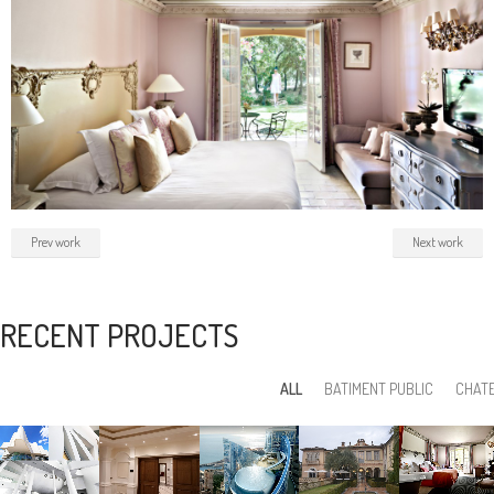
Prev work
Next work
RECENT PROJECTS
ALL
BATIMENT PUBLIC
CHAT